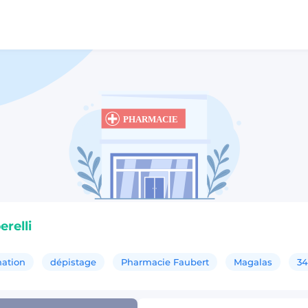
relli
nation
dépistage
Pharmacie Faubert
Magalas
3