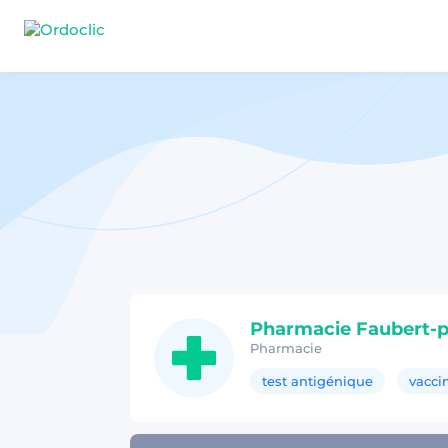
Pharmacie Faubert-pe
Pharmacie
test antigénique
vacci