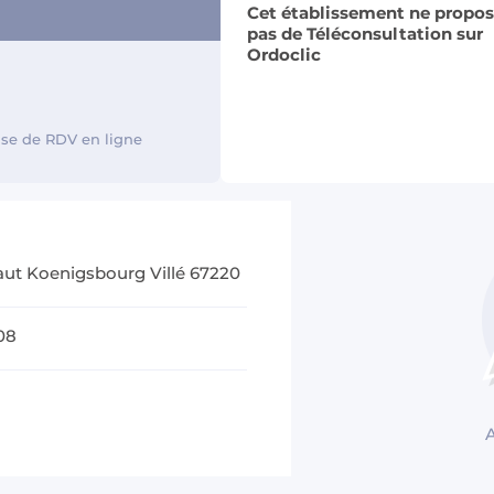
Cet établissement ne propo
pas de Téléconsultation sur
Ordoclic
rise de RDV en ligne
aut Koenigsbourg Villé 67220
08
A