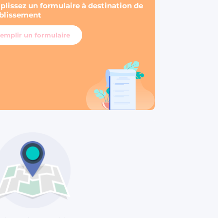
lissez un formulaire à destination de
ablissement
emplir un formulaire