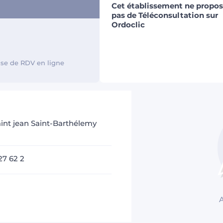
Cet établissement ne propo
pas de Téléconsultation sur
Ordoclic
rise de RDV en ligne
int jean Saint-Barthélemy
27 62 2
A